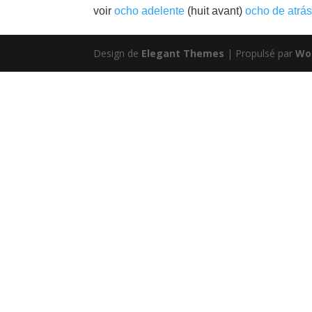
voir
ocho adelente
(huit avant)
ocho de atrá
Design de
Elegant Themes
| Propulsé par
Wo