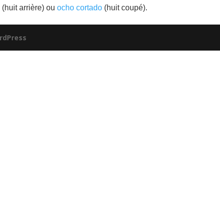
s
(huit arrière) ou
ocho cortado
(huit coupé).
rdPress